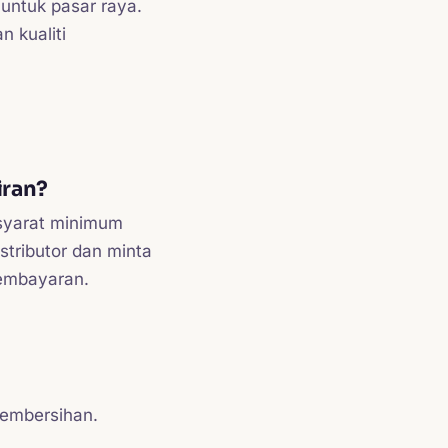
untuk pasar raya.
 kualiti
iran?
syarat minimum
tributor dan minta
pembayaran.
embersihan.