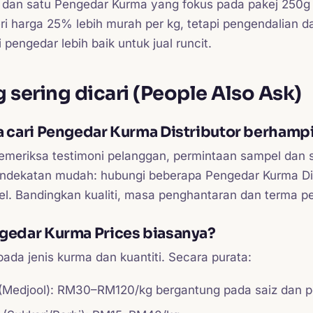
 dan satu Pengedar Kurma yang fokus pada pakej 250g 
harga 25% lebih murah per kg, tetapi pengendalian dan
engedar lebih baik untuk jual runcit.
 sering dicari (People Also Ask)
 cari Pengedar Kurma Distributor berhamp
meriksa testimoni pelanggan, permintaan sampel dan 
endekatan mudah: hubungi beberapa Pengedar Kurma Dis
el. Bandingkan kualiti, masa penghantaran dan terma 
gedar Kurma Prices biasanya?
ada jenis kurma dan kuantiti. Secara purata:
(Medjool): RM30–RM120/kg bergantung pada saiz dan p