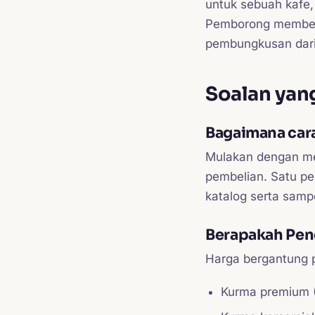
untuk sebuah kafe,
Pemborong memberi 
pembungkusan dari p
Soalan yang
Bagaimana cara
Mulakan dengan me
pembelian. Satu p
katalog serta samp
Berapakah Pen
Harga bergantung p
Kurma premium 