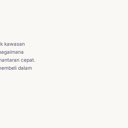
tuk kawasan
bagaimana
hantaran cepat.
 membeli dalam