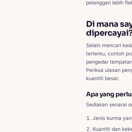
pelanggan lebih fle
Di mana say
dipercayai
Selain mencari ked
tertentu, contoh pr
pengedar tempatan 
Periksa ulasan pen
kuantiti besar.
Apa yang perl
Sediakan senarai 
Jenis kurma yang
Kuantiti dan ke