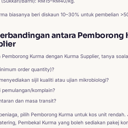
 (Sukkari/Barhi): RM15–RM40/kg.
rma biasanya beri diskaun 10–30% untuk pembelian >50
perbandingan antara Pemborong
lier
n Pemborong Kurma dengan Kurma Supplier, tanya soala
nimum order quantity)?
nyediakan sijil kualiti atau ujian mikrobiologi?
i pemulangan/komplain?
taran dan masa transit?
peniaga, pilih Pemborong Kurma untuk kos unit rendah. 
catering, Pembekal Kurma yang boleh sediakan pakej kom