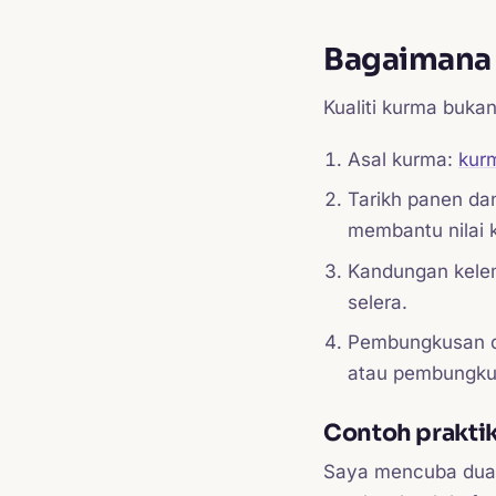
Bagaimana 
Kualiti kurma bukan
Asal kurma:
kur
Tarikh panen dan
membantu nilai ku
Kandungan kelem
selera.
Pembungkusan d
atau pembungkus
Contoh praktik
Saya mencuba dua 