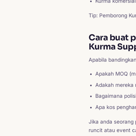
Kurma komersial
Tip: Pemborong Ku
Cara buat 
Kurma Supp
Apabila bandingka
Apakah MOQ (mi
Adakah mereka me
Bagaimana polis
Apa kos penghan
Jika anda seorang 
runcit atau event 